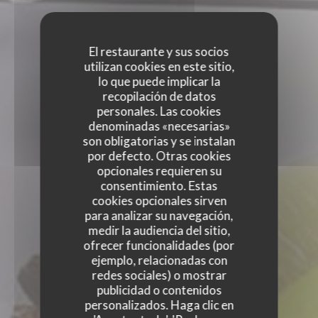
El restaurante y sus socios
utilizan cookies en este sitio,
lo que puede implicar la
recopilación de datos
personales. Las cookies
denominadas «necesarias»
son obligatorias y se instalan
por defecto. Otras cookies
opcionales requieren su
consentimiento. Estas
cookies opcionales sirven
para analizar su navegación,
medir la audiencia del sitio,
ofrecer funcionalidades (por
ejemplo, relacionadas con
PARADOXE CAFÉ
redes sociales) o mostrar
publicidad o contenidos
PARADOXE CAFÉ
personalizados. Haga clic en
|
VAURÉAL