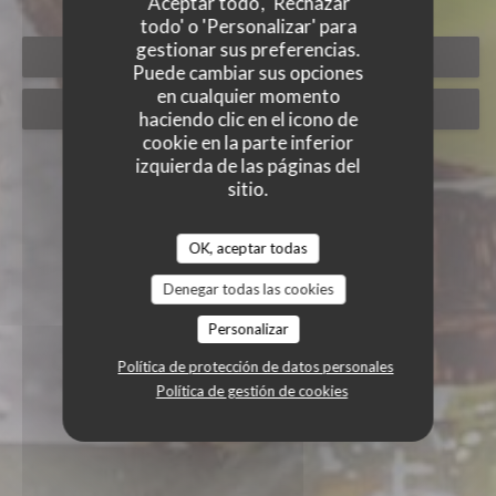
'Aceptar todo', 'Rechazar
todo' o 'Personalizar' para
gestionar sus preferencias.
RESERVAR UNA MESA
Puede cambiar sus opciones
en cualquier momento
TAKEAWAY
haciendo clic en el icono de
cookie en la parte inferior
izquierda de las páginas del
sitio.
OK, aceptar todas
Denegar todas las cookies
Personalizar
Política de protección de datos personales
Política de gestión de cookies