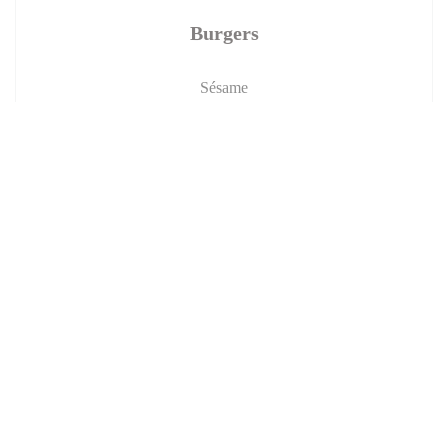
Burgers
Sésame
Choisissez votre burger
Burger forestier
Poulet pané maison , sauce forestière , galette de pomme de
terre , salade et tomate
17,50 EUR
Burger Fraicheur
Fromage frais ,Saumon, avocat ,salade tomate oignons.
17,50 EUR
L