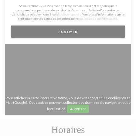
Selon l'article L.223-2 du code de la consommation, il est rappelé que le
consommateur peut user de son droit à s'inscrire sur la liste d'opposition au
démarchage téléphonique Bloctel :
bloctel.gouv.fr
. Pour plus d'informations sur le
traitement de vos données, consultez notre
politique de confidentialité
.
Pour afficher la carte interactive Waze, vous devez accepter les cookies Waze
Map (Google). Ces cookies peuvent collecter des données de navigation et de
localisation.
Autoriser
Horaires