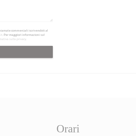
 chiamate commerciali iscrivendoti al
it
. Per maggiori informazioni sul
mativa sulla privacy
.
Orari