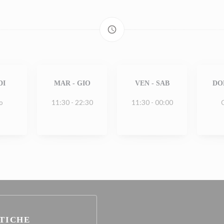
access_time
DI
MAR
-
GIO
VEN
-
SAB
DO
o
11:30 - 22:30
11:30 - 00:00
TICHE