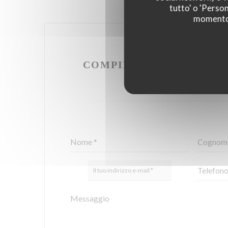
tutto' o 'Person
momento c
VUOI CONTATTA
COMPILA IL MODULO S