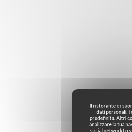
Il ristorante e i su
dati personali. 
predefinita. Altri 
analizzare la tua na
social network) o vi