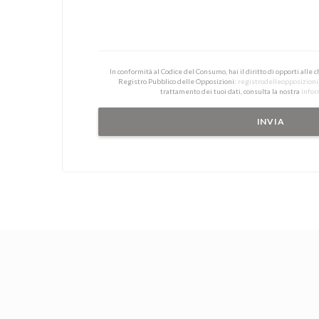
In conformità al Codice del Consumo, hai il diritto di opporti alle
Registro Pubblico delle Opposizioni:
registrodelleopposizioni.
trattamento dei tuoi dati, consulta la nostra
infor