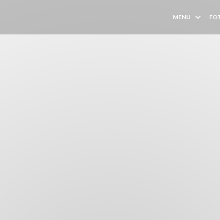
MENU
FO