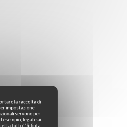
ortare la raccolta di
 per impostazione
pzionali servono per
ad esempio, legate ai
etta tutto', 'Rifiuta